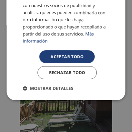
con nuestros socios de publicidad y
análisis, quienes pueden combinarla con
Parfois, ce que vous vivez dépasse ce que vous imaginez.
otra información que les haya
Ici, les vacances se ressentent avant de se raconter. Vivez
proporcionado o que hayan recopilado a
l’expérience, là où naissent des souvenirs qui vous
partir del uso de sus servicios.
Más
accompagnent toujours.
información
ACEPTAR TODO
RECHAZAR TODO
MOSTRAR DETALLES