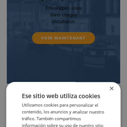
Enveloppez-vous
dans chaque
installation
VOIR MAINTENANT
×
Ese sitio web utiliza cookies
Utilizamos cookies para personalizar el
contenido, los anuncios y analizar nuestro
tráfico. También compartimos
Magic times
información sobre su uso de nuestro sitio