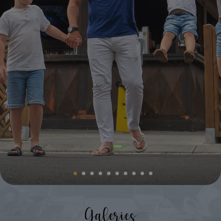
Magic Villa Benidorm
BC™ Music Resort
Calendrier d'ouverture et de fermeture
OROPESA DEL MAR
(Recommended for Adults)
Pontiana Thalasso Hotel
Magic Atrium Plaza
Magic Sports Hotel
Magic Games Hotel
Magic Fantasy Hotel
Magic Inn Hotel
Appartements Magic World
VILLAREAL
Hotel Vila-Real Palace
Hotel Vila-real Marina Azul
Galeries