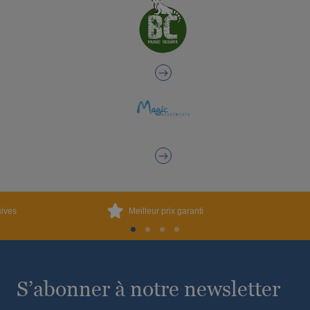
sives
Meilleur prix garanti
S’abonner à notre newsletter