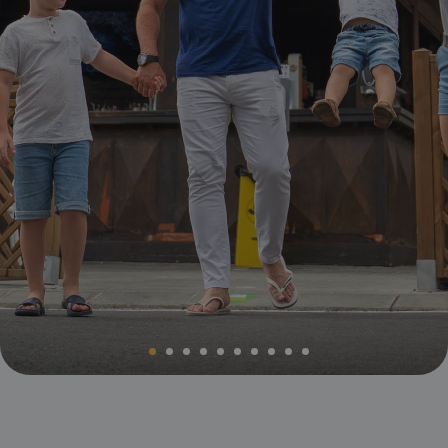
Magic Villa Benidorm
BC™ Music Resort
Calendrier d'ouverture et de fermeture
OROPESA DEL MAR
(Recommended for Adults)
Pontiana Thalasso Hotel
Magic Atrium Plaza
Magic Sports Hotel
Magic Games Hotel
Magic Fantasy Hotel
Magic Inn Hotel
Appartements Magic World
VILLAREAL
Hotel Vila-Real Palace
Hotel Vila-real Marina Azul