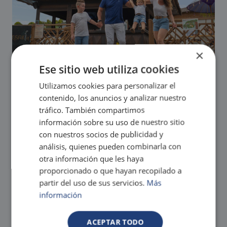
×
Ese sitio web utiliza cookies
RÉSERVEZ ET ÉCONOMISEZ!
Utilizamos cookies para personalizar el
contenido, los anuncios y analizar nuestro
OBTENEZ LE MEILLEUR PRIX EN LIGNE.
GARANTI!
tráfico. También compartimos
información sobre su uso de nuestro sitio
Contactez notre équipe Magic si vous avez des questions
sur notre politique de garantie du meilleur prix.
con nuestros socios de publicidad y
Les meilleurs équipements et conforts pour vous et votre
análisis, quienes pueden combinarla con
famille à Magic Natura
otra información que les haya
proporcionado o que hayan recopilado a
partir del uso de sus servicios.
Más
información
ACEPTAR TODO