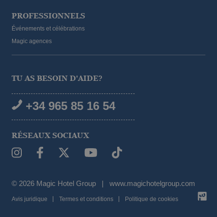
PROFESSIONNELS
Événements et célébrations
Magic agences
TU AS BESOIN D'AIDE?
+34 965 85 16 54
RÉSEAUX SOCIAUX
© 2026 Magic Hotel Group
|
www.magichotelgroup.com
DEMANDE DE DISPONIBILITÉ
Avis juridique
Termes et conditions
Politique de cookies
clusives
Meilleur prix garanti