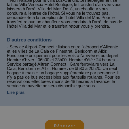
* Non valable pour la Villa Luz-Gandia. Si l'hébergement se
fait au Villa Venecia Hotel Boutique, le transfert d'arrivée vous
laissera à l'arrêt Villa del Mar. De là, un chauffeur vous
conduira à l'entrée de l'hôtel. Si vous ne le trouvez pas,
demandez-le à la réception de l'hôtel Villa del Mar. Pour le
transfert retour, un chauffeur vous conduira à l'arrêt de bus de
l'hôtel Villa del Mar et le transfert retour vous y prendra.
D'autres conditions
- Service Airport-Connect : liaison entre l'aéroport d'Alicante
et les villes de La Cala de Finestrat, Benidorm et Albir.
Fonctionne uniquement pour les vols à l'arrivée et au départ :
Horaire d'hiver : 06h00 et 23h00. Horaire d'été : 24 heures. -
Service partagé Alitren Connect : Gare ferroviaire vers La
Cala, Benidorm et Albir. Horaire : de 9h30 à 20h20. Un seul
bagage à main + un bagage supplémentaire par personne. Il
n'y a pas de bus accessibles aux fauteuils roulants. Pour les
réservations effectuées moins de 48 heures à l'avance, le
service de navette ne sera disponible que sous ...
Lire plus
Réserver