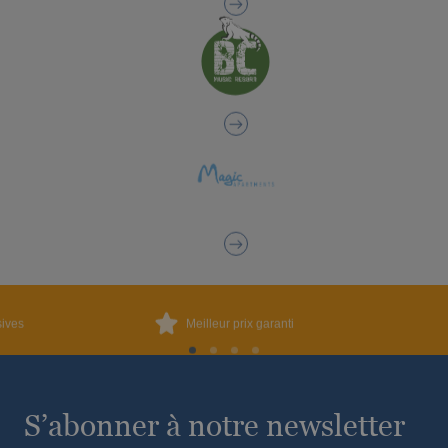
sives
Meilleur prix garanti
S’abonner à notre newsletter