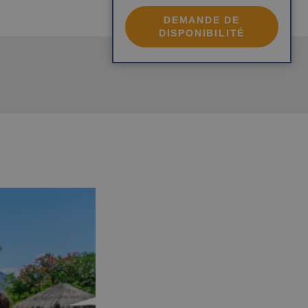
for Adults)
DEMANDE DE
Magic Atrium Plaza
DISPONIBILITÉ
ALFAZ DEL PI
Magic Robin Hood Sports, Waterpark
& Medieval Lodge Resort
GANDIA
Villa Luz Design & Art Hotel
FINESTRAT
Magic Tropical Splash
VILLAJOYOSA
Magic Atrium Beach
OROPESA DEL MAR
Pontiana Thalasso Hotel
Magic Sports Hotel
Magic Games Hotel
Magic Fantasy Hotel
Magic Inn Hotel
Appartements Magic World