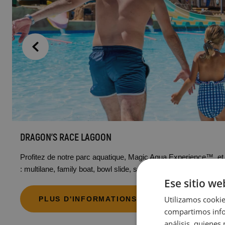
DRAGON'S RACE LAGOON
Profitez de notre parc aquatique, Magic Aqua Experience™, et
: multilane, family boat, bowl slide, sp
Ese sitio we
Utilizamos cookie
PLUS D'INFORMATIONS
compartimos infor
análisis, quiene