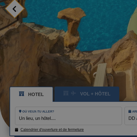
MESSAGE
TÉLÉPHONE
HEURE PRÉFÉR
J'accepte les
VOL + HÔTEL
HOTEL
ENV
OÙ VEUX-TU ALLER?
AR
Un lieu, un hôtel....
DD 
BENIDORM
Calendrier d'ouverture et de fermeture