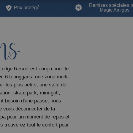
Magic Robin Hood Sports, Waterpark & Medieval Lodge
Enfants
Resort
Remises spéciales 
Prix ​​protégé
Magic Amigos
GANDIA
Villa Luz Design & Art Hotel
FINESTRAT
NS
Magic Tropical Splash
VILLAJOYOSA
Magic Atrium Beach
Lodge Resort est conçu pour le
vec 6 toboggans, une zone multi-
OROPESA DEL MAR
 les plus petits, une salle de
Pontiana Thalasso Hotel
ation, skate park, mini-golf,
Magic Sports Hotel
 ont besoin d'une pause, nous
Magic Games Hotel
de vous déconnecter de la
Magic Fantasy Hotel
n spa pour un moment de repos et
Magic Inn Hotel
s trouverez tout le confort pour
Appartements Magic World