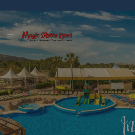
Laisse
vous r
délais
In
NOM