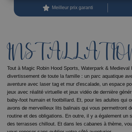
Magic Pirates Island Resort
Meilleur prix garanti
Magic Natura Animal & Waterpark Polynesian Lodge Resort
Hôtel Magic Rock Gardens
Hôtel Villa España
Hôtel Boutique Villa Venecia
INSTALLATIO
Hôtel Villa del Mar
Magic Cristal Park
Magic Villa Benidorm
Tout à Magic Robin Hood Sports, Waterpark & Medieval 
BC™ Music Resort (Recommended for Adults)
divertissement de toute la famille : un parc aquatique a
Magic Atrium Plaza
aventure avec laser tag et mur d'escalade, un espace pour
jeux avec réalité virtuelle et jeux vidéo de dernière génér
baby-foot humain et footbillard. Et, pour les adultes qui
avons de merveilleux lits balinais qui vous permettront 
routine et des obligations. En outre, il y a également u
des terrasses chillout. Et dans les cabanes à thème, vou
vous reposer sans oublier votre côté aventurier.