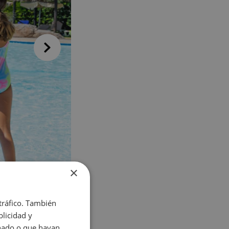
VILLAREAL
Hotel Vila-Real Palace
Hotel Vila-real Marina Azul
×
 tráfico. También
licidad y
onado o que hayan