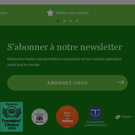
sives
Meilleur prix garanti
S’abonner à notre newsletter
Découvrez toutes nos promotions exclusives et nos remises spéciales
avant tout le monde