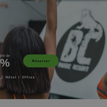
Que comprend mon 
Comment réserver et 
réservation
Modifier ma réservat
ÉE POUR QUE NOUS VOUS APPELIONS
Annuler ma réservat
rtir de
5%
Autres demandes
Réserver
 termes et conditions de confidentialité
Hôtel
Offres
OYER