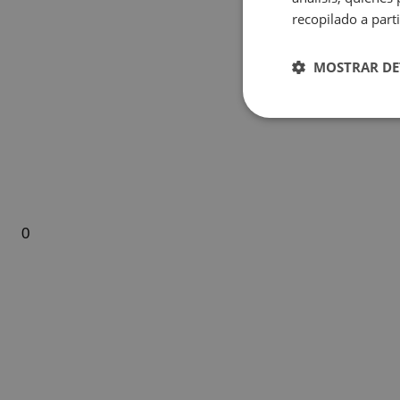
Magic Natura Animal & Waterpark Polynesian Lodge Resort
recopilado a parti
Hôtel Magic Rock Gardens
Hôtel Villa España
MOSTRAR DE
Hôtel Boutique Villa Venecia
Hôtel Villa del Mar
Magic Cristal Park
Magic Villa Benidorm
BC™ Music Resort (Recommended for Adults)
Magic Atrium Plaza
0