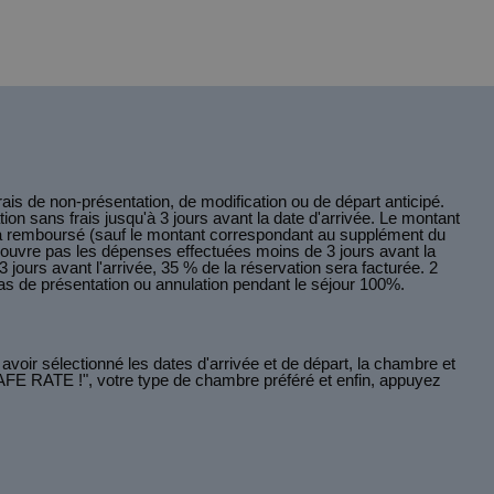
rais de non-présentation, de modification ou de départ anticipé.
on sans frais jusqu'à 3 jours avant la date d'arrivée. Le montant
era remboursé (sauf le montant correspondant au supplément du
e couvre pas les dépenses effectuées moins de 3 jours avant la
3 jours avant l'arrivée, 35 % de la réservation sera facturée. 2
 Pas de présentation ou annulation pendant le séjour 100%.
voir sélectionné les dates d'arrivée et de départ, la chambre et
"SAFE RATE !", votre type de chambre préféré et enfin, appuyez