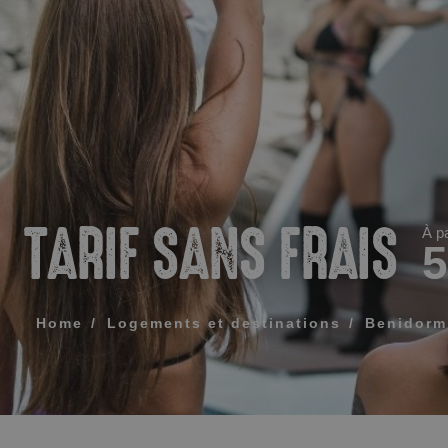
MESSAGE
TÉLÉPHONE
HEURE PRÉFÉR
TARIF SANS FRAIS
À pa
J'accepte les
Home
Logements et destinations
Benidorm
ENV