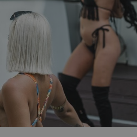
régime ?
gérer votre
ion
ion