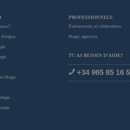
B
PROFESSIONNELS
nous?
Événements et célébrations
 Amigos
Magic agences
gic
TU AS BESOIN D'AIDE?
agic
+34 965 85 16 
ort Magic
Magic
roupe