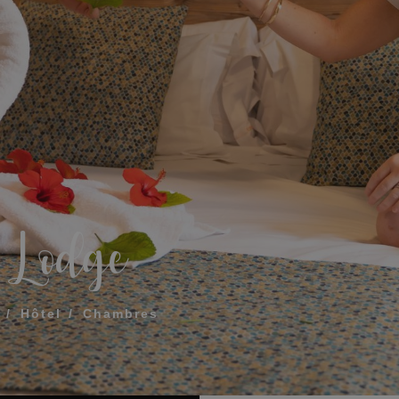
Que comprend mon 
Comment réserver et 
réservation
Modifier ma réservat
ÉE POUR QUE NOUS VOUS APPELIONS
Annuler ma réservat
 Lodge
Autres demandes
 termes et conditions de confidentialité
Hôtel
Chambres
OYER