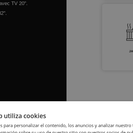
 avec TV 20".
32".
JA
b utiliza cookies
s para personalizar el contenido, los anuncios y analizar nuestro
mación sobre su uso de nuestro sitio con nuestros socios de pub