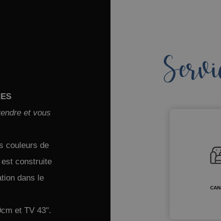
Servi
NES
endre et vous
es couleurs de
 est construite
tion dans le
CAN
0cm et TV 43".