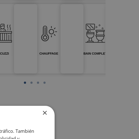
CUZZI
CHAUFFAGE
BAIN COMPLET
×
 tráfico. También
licidad y