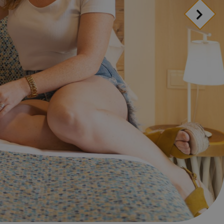
régime ?
gérer votre
ion
ion