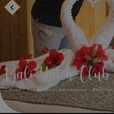
MESSAGE
TÉLÉPHONE
HEURE PRÉFÉR
Bali Yatch Club
J'accepte les
Home
Logements et destinations
Benidorm
ENV