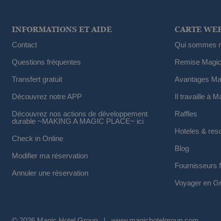
INFORMATIONS ET AIDE
CARTE WE
Contact
Qui sommes 
Questions fréquentes
Remise Magic
Transfert gratuit
Avantages Ma
Découvrez notre APP
Il travaille à M
Découvrez nos actions de développement
Raffles
durable ~MAKING A MAGIC PLACE~ ici
Hoteles & res
Check in Online
Blog
Modifier ma réservation
Fournisseurs 
Annuler une réservation
Voyager en G
© 2026 Magic Hotel Group
|
www.magichotelgroup.com