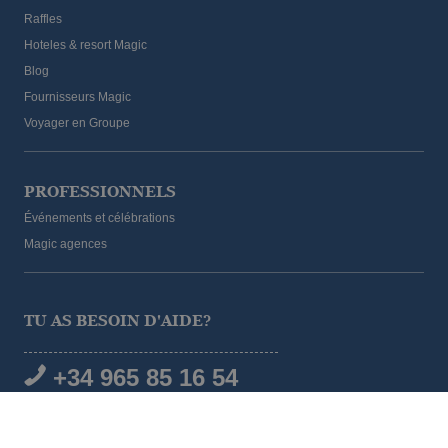
Raffles
Hoteles & resort Magic
Blog
Fournisseurs Magic
Voyager en Groupe
PROFESSIONNELS
Événements et célébrations
Magic agences
TU AS BESOIN D'AIDE?
+34 965 85 16 54
RÉSEAUX SOCIAUX