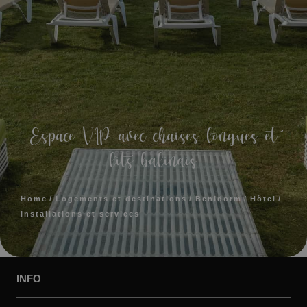
Espace VIP avec chaises longues et
lits balinais
Home
Logements et destinations
Benidorm
Hôtel
Installations et services
INFO