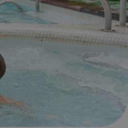
régime ?
gérer votre
ion
ion