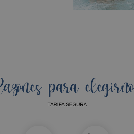
azones para elegirn
TARIFA SEGURA