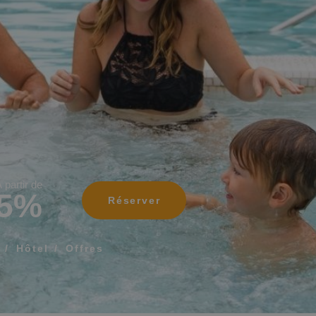
Que comprend mon 
Comment réserver et 
réservation
Modifier ma réservat
ÉE POUR QUE NOUS VOUS APPELIONS
Annuler ma réservat
Autres demandes
 partir de
5%
Réserver
 termes et conditions de confidentialité
Hôtel
Offres
OYER