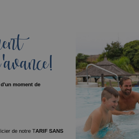
ent
'avance!
u d'un moment de
cier de notre T
ARIF SANS