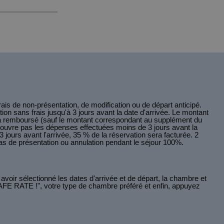
rais de non-présentation, de modification ou de départ anticipé.
on sans frais jusqu'à 3 jours avant la date d'arrivée. Le montant
era remboursé (sauf le montant correspondant au supplément du
e couvre pas les dépenses effectuées moins de 3 jours avant la
3 jours avant l'arrivée, 35 % de la réservation sera facturée. 2
 Pas de présentation ou annulation pendant le séjour 100%.
voir sélectionné les dates d'arrivée et de départ, la chambre et
"SAFE RATE !", votre type de chambre préféré et enfin, appuyez