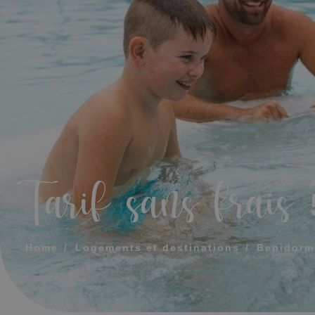
MESSAGE
TÉLÉPHONE
HEURE PRÉFÉR
Tarif sans frais
À
J'accepte les
Home
Logements et destinations
Benidorm
ENV