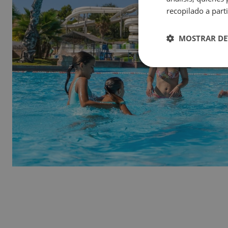
Magic Natura Animal & Waterpark Polynesian Lodge Resort
recopilado a parti
Hôtel Magic Rock Gardens
Hôtel Villa España
MOSTRAR DE
Hôtel Boutique Villa Venecia
Hôtel Villa del Mar
Magic Cristal Park
Magic Villa Benidorm
BC™ Music Resort (Recommended for Adults)
Magic Atrium Plaza