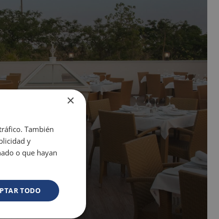
×
 tráfico. También
licidad y
onado o que hayan
PTAR TODO