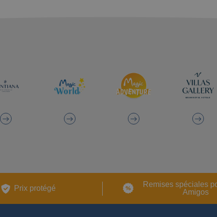
Remises spéciales p
Prix ​​protégé
Amigos