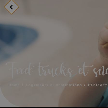
MESSAGE
TÉLÉPHONE
HEURE PRÉFÉR
Food trucks et sn
J'accepte les
Home
Logements et destinations
Benidorm
ENV