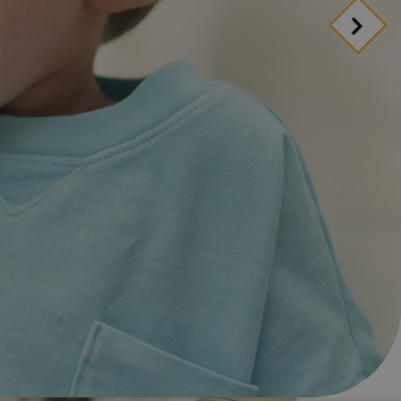
régime ?
gérer votre
ion
ion