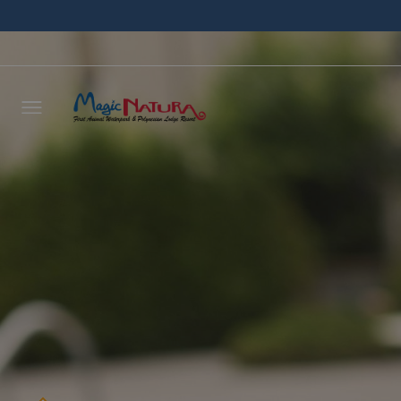
Laisse
vous r
délais
NOM