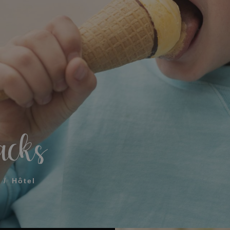
Que comprend mon 
Comment réserver et 
réservation
Modifier ma réservat
ÉE POUR QUE NOUS VOUS APPELIONS
Annuler ma réservat
acks
Autres demandes
 termes et conditions de confidentialité
Hôtel
OYER