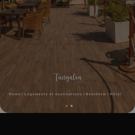
Tangaloa
Home
Logements et destinations
Benidorm
Hôtel