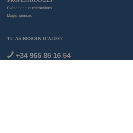
PROFESSIONNELS
Événements et célébrations
Magic agences
TU AS BESOIN D'AIDE?
+34 965 85 16 54
RÉSEAUX SOCIAUX
© 2026 Magic Hotel Group
|
www.magichotelgroup.com
Avis juridique
Termes et conditions
Politique de cookies